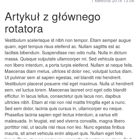
1 kwietnia 2018 13:06
Artykuł z głównego
rotatora
Vestibulum scelerisque id nibh non tempor. Etiam semper augue
quam, eget tempus risus eleifend ac. Nullam sagittis est ac
facilisis bibendum. Suspendisse nec odio nulla. Nulla in dictum
massa. Quisque vulputate ullamcorper mi. Sed vehicula quam
non libero interdum, a porta turpis eleifend. Nullam at neque felis.
Maecenas diam metus, ultrices id dolor nec, volutpat luctus diam.
Ut pulvinar sem at sapien egestas, vel blandit nisi hendrerit.
Vestibulum placerat posuere nisl eget maximus. Nulla ut hendrerit
sem, vel luctus lorem. Maecenas laoreet orci eget odio blandit
efficitur. In lacus tellus, consectetur quis lacus non, dapibus
ultricies nibh. Etiam at nisi non nisl mattis fringilla eget a nunc.
Sed sem dolor, lacinia quis cursus in, ullamcorper eu neque.
Phasellus lacinia sapien eget lectus interdum, a varius elit
malesuada. In feugiat, est sed viverra convallis, magna libero
porttitor nisl, ut iaculis nisi risus non leo. Nunc egestas finibus
mauris, sit amet vehicula enim aliquet quis. Nullam eget felis