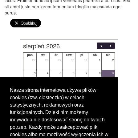
lacus. Proin et nunc ac ipsum venenatis pharetra a eu risus. Sed
sit amet justo non lorem fermentum fringilla malesuada eget
purus.
sierpień 2026
pon
wt
śr
czw
pt
sb
nie
27
28
29
30
31
1
2
3
4
5
6
7
8
9
10
11
12
13
14
15
16
Nasza strona internetowa używa plików
cookies (tzw. ciasteczka) w celach
17
18
19
20
21
22
23
statystycznych, reklamowych oraz
24
25
26
27
28
29
30
funkcjonalnych. Dzięki nim możemy
indywidualnie dostosować stronę do twoich
31
1
2
3
4
5
6
potrzeb. Każdy może zaakceptować pliki
cookies albo ma możliwość wyłączenia ich w