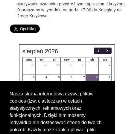
okazywanie szacunku przydrożnym kapliczkom i krzyżom.
Zapraszamy w tym dniu na godz. 17.00 do Kolegiaty na
Drogę Krzyżową.
sierpień 2026
pon
wt
śr
czw
pt
sb
nie
27
28
29
30
31
1
2
3
4
5
6
7
8
9
10
11
12
13
14
15
16
Nasza strona internetowa używa plików
cookies (tzw. ciasteczka) w celach
17
18
19
20
21
22
23
statystycznych, reklamowych oraz
24
25
26
27
28
29
30
funkcjonalnych. Dzięki nim możemy
indywidualnie dostosować stronę do twoich
31
1
2
3
4
5
6
potrzeb. Każdy może zaakceptować pliki