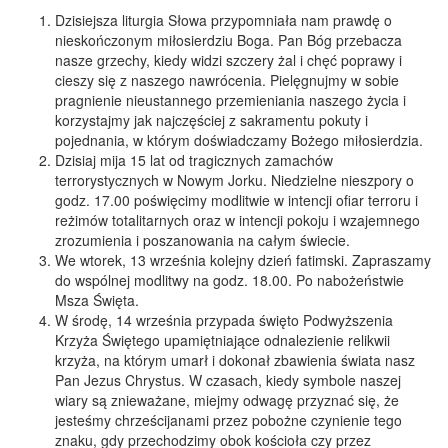
Dzisiejsza liturgia Słowa przypomniała nam prawdę o
nieskończonym miłosierdziu Boga. Pan Bóg przebacza
nasze grzechy, kiedy widzi szczery żal i chęć poprawy i
cieszy się z naszego nawrócenia. Pielęgnujmy w sobie
pragnienie nieustannego przemieniania naszego życia i
korzystajmy jak najczęściej z sakramentu pokuty i
pojednania, w którym doświadczamy Bożego miłosierdzia.
Dzisiaj mija 15 lat od tragicznych zamachów
terrorystycznych w Nowym Jorku. Niedzielne nieszpory o
godz. 17.00 poświęcimy modlitwie w intencji ofiar terroru i
reżimów totalitarnych oraz w intencji pokoju i wzajemnego
zrozumienia i poszanowania na całym świecie.
We wtorek, 13 września kolejny dzień fatimski. Zapraszamy
do wspólnej modlitwy na godz. 18.00. Po nabożeństwie
Msza Święta.
W środę, 14 września przypada święto Podwyższenia
Krzyża Świętego upamiętniające odnalezienie relikwii
krzyża, na którym umarł i dokonał zbawienia świata nasz
Pan Jezus Chrystus. W czasach, kiedy symbole naszej
wiary są znieważane, miejmy odwagę przyznać się, że
jesteśmy chrześcijanami przez pobożne czynienie tego
znaku, gdy przechodzimy obok kościoła czy przez